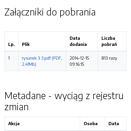
Załączniki do pobrania
Data
Liczba
Lp.
Plik
dodania
pobrań
1
rysunek 3 3.pdf (PDF,
2014-12-15
813 razy
2.41Mb)
09:16:15
Metadane - wyciąg z rejestru
zmian
Akcja
Osoba
Data