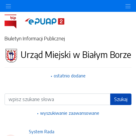
Ukryj/pokaż menu przedmiotowe
Uk
Biuletyn Informacji Publicznej
Urząd Miejski w Białym Borze
ostatnio dodane
Wyszukiwarka
Szukaj
wyszukiwanie zaawansowane
System Rada