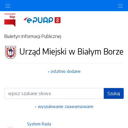
Ukryj/pokaż menu przedmiotowe
Uk
Biuletyn Informacji Publicznej
Urząd Miejski w Białym Borze
ostatnio dodane
Wyszukiwarka
Szukaj
wyszukiwanie zaawansowane
System Rada