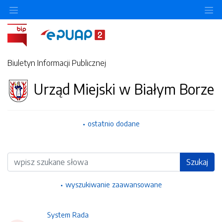
Ukryj/pokaż menu przedmiotowe
Uk
Biuletyn Informacji Publicznej
Urząd Miejski w Białym Borze
ostatnio dodane
Wyszukiwarka
Szukaj
wyszukiwanie zaawansowane
System Rada