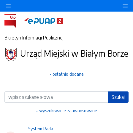
Ukryj/pokaż menu przedmiotowe
Uk
Biuletyn Informacji Publicznej
Urząd Miejski w Białym Borze
ostatnio dodane
Wyszukiwarka
Szukaj
wyszukiwanie zaawansowane
System Rada