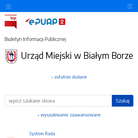
Ukryj/pokaż menu przedmiotowe
Uk
Biuletyn Informacji Publicznej
Urząd Miejski w Białym Borze
ostatnio dodane
Wyszukiwarka
Szukaj
wyszukiwanie zaawansowane
System Rada