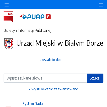
Ukryj/pokaż menu przedmiotowe
Uk
Biuletyn Informacji Publicznej
Urząd Miejski w Białym Borze
ostatnio dodane
Wyszukiwarka
Szukaj
wyszukiwanie zaawansowane
System Rada