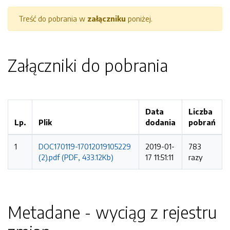
Treść do pobrania w
załączniku
poniżej.
Załączniki do pobrania
Data
Liczba
Lp.
Plik
dodania
pobrań
1
DOC170119-17012019105229
2019-01-
783
(2).pdf (PDF, 433.12Kb)
17 11:51:11
razy
Metadane - wyciąg z rejestru