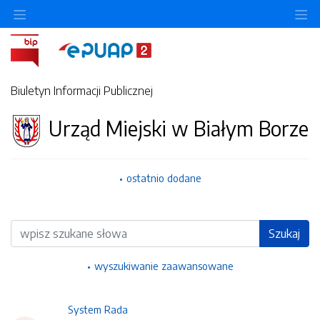
Ukryj/pokaż menu przedmiotowe
Uk
Biuletyn Informacji Publicznej
Urząd Miejski w Białym Borze
ostatnio dodane
Wyszukiwarka
Szukaj
wyszukiwanie zaawansowane
System Rada