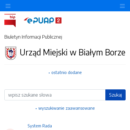
Ukryj/pokaż menu przedmiotowe
Uk
Biuletyn Informacji Publicznej
Urząd Miejski w Białym Borze
ostatnio dodane
Wyszukiwarka
Szukaj
wyszukiwanie zaawansowane
System Rada