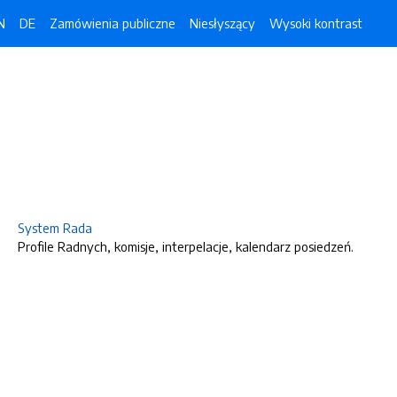
N
DE
Zamówienia publiczne
Niesłyszący
Wysoki kontrast
System Rada
Profile Radnych, komisje, interpelacje, kalendarz posiedzeń.