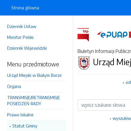
Strona główna
Dziennik Ustaw
Monitor Polski
Dziennik Wojewódzki
Biuletyn Informacji Publicz
Urząd Miej
Menu przedmiotowe
Urząd Miejski w Białym Borze
os
Organa
TRANSMISJE/RETRANSMISJE
Wyszukiwarka
POSIEDZEŃ RADY
Prawo lokalne
wyszukiw
Statut Gminy