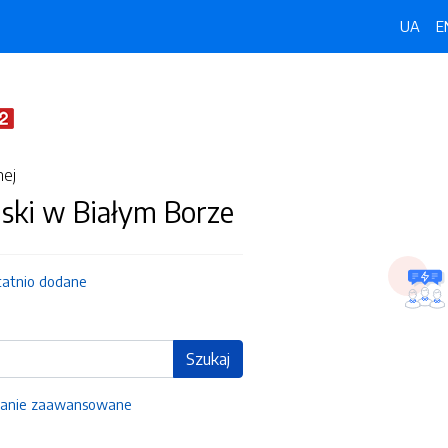
UA
E
nej
ski w Białym Borze
tatnio dodane
Szukaj
anie zaawansowane