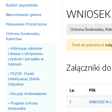
Budżet obywatelski
WNIOSEK o
Nieruchomości gminne
Planowanie Przestrzenne
Ochrona Środowiska, Rol
Ochrona Środowiska,
Rolnictwo
Treść do pobrania w
zał
Informacje odnośnie
Ustawy o otrzymaniu
czystości i porządku w
Gminach
Załączniki d
PSZOK -Punkt
Selektywnej Zbiórki
Odpadów
Lp.
Plik
Decyzje środowiskowe
1
WNIOSEK N-ct
Program ochrony
środowiska