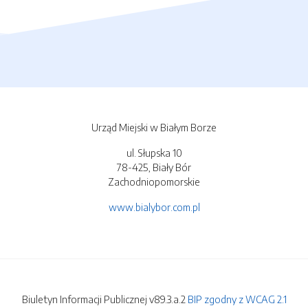
Urząd Miejski w Białym Borze
ul. Słupska 10
78-425, Biały Bór
Zachodniopomorskie
www.bialybor.com.pl
Biuletyn Informacji Publicznej v89.3.a.2
BIP zgodny z WCAG 2.1