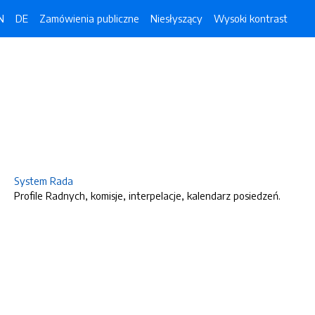
N
DE
Zamówienia publiczne
Niesłyszący
Wysoki kontrast
System Rada
Profile Radnych, komisje, interpelacje, kalendarz posiedzeń.