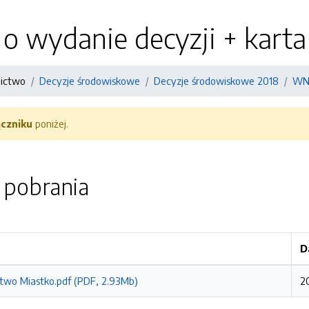
 wydanie decyzji + karta
nictwo
Decyzje środowiskowe
Decyzje środowiskowe 2018
WNI
ączniku
poniżej.
o pobrania
D
wo Miastko.pdf (PDF, 2.93Mb)
20