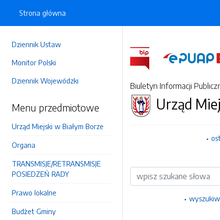
Strona główna
Dziennik Ustaw
Monitor Polski
Dziennik Wojewódzki
Biuletyn Informacji Publicz
Urząd Miej
Menu przedmiotowe
Urząd Miejski w Białym Borze
os
Organa
TRANSMISJE/RETRANSMISJE
Wyszukiwarka
POSIEDZEŃ RADY
Prawo lokalne
wyszukiw
Budżet Gminy