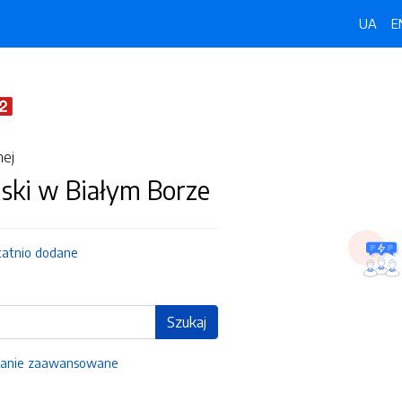
UA
E
nej
ski w Białym Borze
tatnio dodane
Szukaj
anie zaawansowane