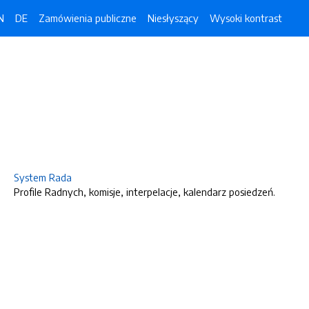
N
DE
Zamówienia publiczne
Niesłyszący
Wysoki kontrast
System Rada
Profile Radnych, komisje, interpelacje, kalendarz posiedzeń.