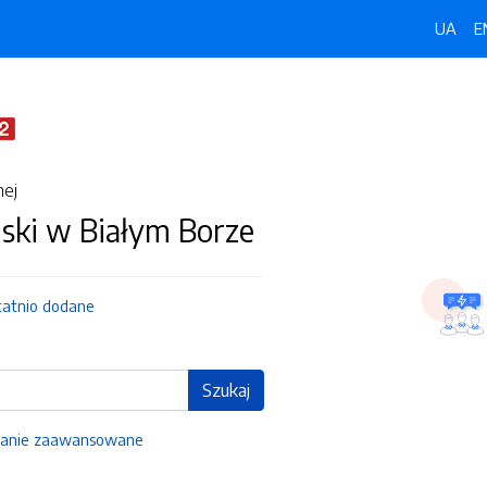
UA
E
nej
ski w Białym Borze
tatnio dodane
Szukaj
anie zaawansowane