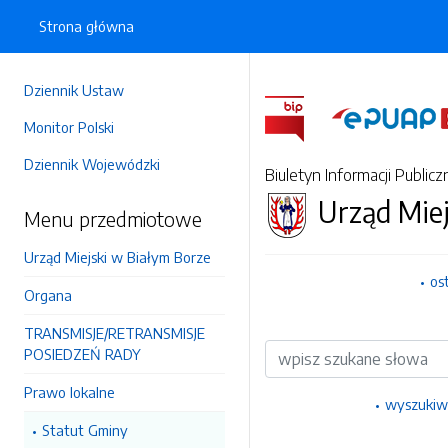
Strona główna
Dziennik Ustaw
Monitor Polski
Dziennik Wojewódzki
Biuletyn Informacji Publicz
Urząd Miej
Menu przedmiotowe
Urząd Miejski w Białym Borze
os
Organa
TRANSMISJE/RETRANSMISJE
Wyszukiwarka
POSIEDZEŃ RADY
Prawo lokalne
wyszukiw
Statut Gminy