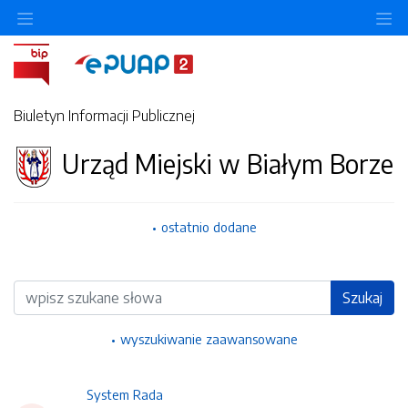
Ukryj/pokaż menu przedmiotowe
Uk
Biuletyn Informacji Publicznej
Urząd Miejski w Białym Borze
ostatnio dodane
Wyszukiwarka
Szukaj
wyszukiwanie zaawansowane
System Rada