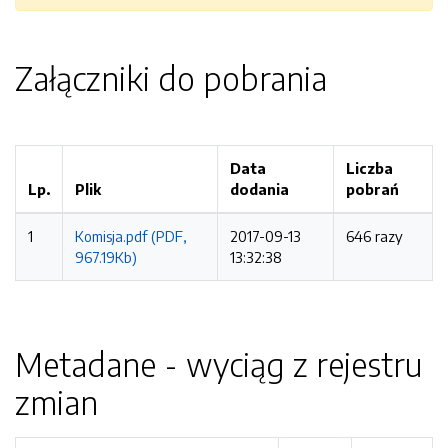
Załączniki do pobrania
Data
Liczba
Lp.
Plik
dodania
pobrań
1
Komisja.pdf (PDF,
2017-09-13
646 razy
967.19Kb)
13:32:38
Metadane - wyciąg z rejestru
zmian