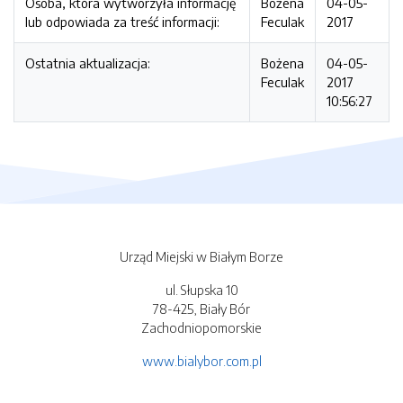
Osoba, która wytworzyła informację
Bożena
04-05-
lub odpowiada za treść informacji:
Feculak
2017
Ostatnia aktualizacja:
Bożena
04-05-
Feculak
2017
10:56:27
Urząd Miejski w Białym Borze
ul. Słupska 10
78-425, Biały Bór
Zachodniopomorskie
www.bialybor.com.pl