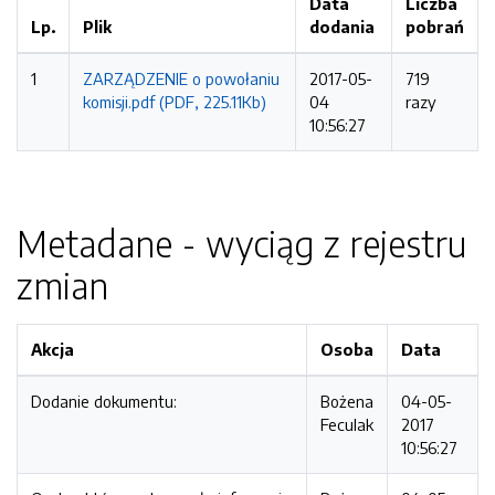
Data
Liczba
Lp.
Plik
dodania
pobrań
1
ZARZĄDZENIE o powołaniu
2017-05-
719
komisji.pdf (PDF, 225.11Kb)
04
razy
10:56:27
Metadane - wyciąg z rejestru
zmian
Akcja
Osoba
Data
Dodanie dokumentu:
Bożena
04-05-
Feculak
2017
10:56:27