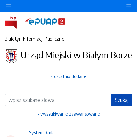
Ukryj/pokaż menu przedmiotowe
Uk
Biuletyn Informacji Publicznej
Urząd Miejski w Białym Borze
ostatnio dodane
Wyszukiwarka
Szukaj
wyszukiwanie zaawansowane
System Rada