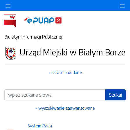
Ukryj/pokaż menu przedmiotowe
Uk
Biuletyn Informacji Publicznej
Urząd Miejski w Białym Borze
ostatnio dodane
Wyszukiwarka
Szukaj
wyszukiwanie zaawansowane
System Rada