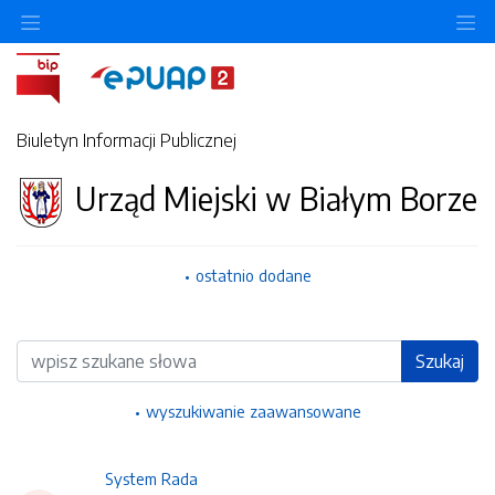
Ukryj/pokaż menu przedmiotowe
Uk
Biuletyn Informacji Publicznej
Urząd Miejski w Białym Borze
ostatnio dodane
Wyszukiwarka
Szukaj
wyszukiwanie zaawansowane
System Rada