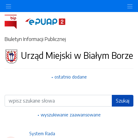
Ukryj/pokaż menu przedmiotowe
Uk
Biuletyn Informacji Publicznej
Urząd Miejski w Białym Borze
ostatnio dodane
Wyszukiwarka
Szukaj
wyszukiwanie zaawansowane
System Rada