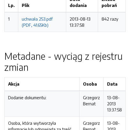
Lp.
Plik
dodania
pobrań
1
uchwała 253.pdf
2013-08-13
842 razy
(PDF, 41.65Kb)
13:37:58
Metadane - wyciąg z rejestru
zmian
Akcja
Osoba
Data
Dodanie dokumentu:
Grzegorz
13-08-
Bernat
2013
13:37:58
Osoba, która wytworzyła
Grzegorz
13-08-
informację lub odpowiada za treść
Bernat
2013