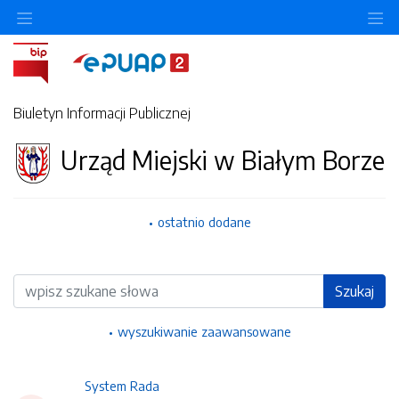
Ukryj/pokaż menu przedmiotowe
Uk
Biuletyn Informacji Publicznej
Urząd Miejski w Białym Borze
ostatnio dodane
Wyszukiwarka
Szukaj
wyszukiwanie zaawansowane
System Rada