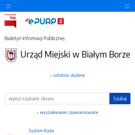
Ukryj/pokaż menu przedmiotowe
Uk
Biuletyn Informacji Publicznej
Urząd Miejski w Białym Borze
ostatnio dodane
Wyszukiwarka
Szukaj
wyszukiwanie zaawansowane
System Rada