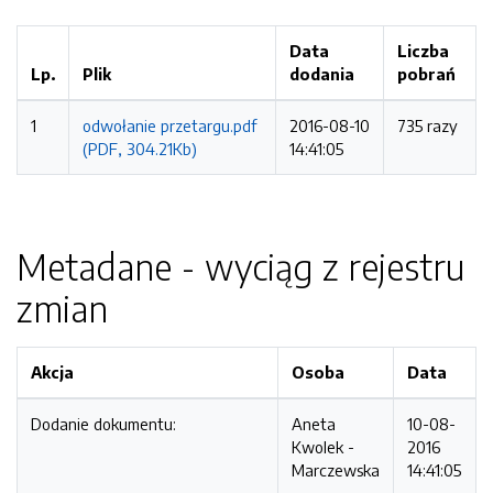
Data
Liczba
Lp.
Plik
dodania
pobrań
1
odwołanie przetargu.pdf
2016-08-10
735 razy
(PDF, 304.21Kb)
14:41:05
Metadane - wyciąg z rejestru
zmian
Akcja
Osoba
Data
Dodanie dokumentu:
Aneta
10-08-
Kwolek -
2016
Marczewska
14:41:05