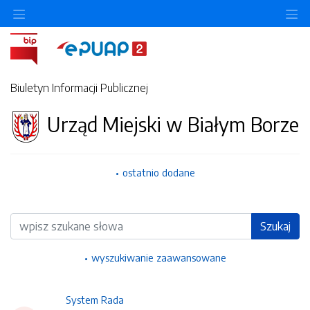
Ukryj/pokaż menu przedmiotowe
Uk
Biuletyn Informacji Publicznej
Urząd Miejski w Białym Borze
ostatnio dodane
Wyszukiwarka
Szukaj
wyszukiwanie zaawansowane
System Rada