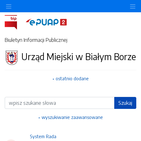
Ukryj/pokaż menu przedmiotowe
Uk
Biuletyn Informacji Publicznej
Urząd Miejski w Białym Borze
ostatnio dodane
Wyszukiwarka
Szukaj
wyszukiwanie zaawansowane
System Rada