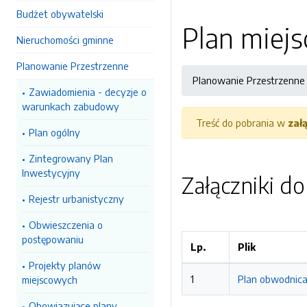
Budżet obywatelski
Plan miejs
Nieruchomości gminne
Planowanie Przestrzenne
Planowanie Przestrzenne
Zawiadomienia - decyzje o
warunkach zabudowy
Treść do pobrania w
zał
Plan ogólny
Zintegrowany Plan
Inwestycyjny
Załączniki d
Rejestr urbanistyczny
Obwieszczenia o
postępowaniu
Lp.
Plik
Projekty planów
1
Plan obwodnica 
miejscowych
Obowiazujące plany