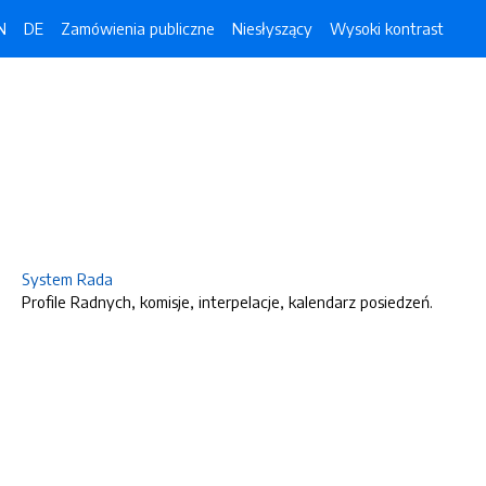
N
DE
Zamówienia publiczne
Niesłyszący
Wysoki kontrast
System Rada
Profile Radnych, komisje, interpelacje, kalendarz posiedzeń.