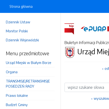
Strona główna
Dziennik Ustaw
Monitor Polski
Dziennik Wojewódzki
Biuletyn Informacji Publicz
Urząd Miej
Menu przedmiotowe
Urząd Miejski w Białym Borze
os
Organa
TRANSMISJE/RETRANSMISJE
Wyszukiwarka
POSIEDZEŃ RADY
Prawo lokalne
wyszukiw
Budżet Gminy