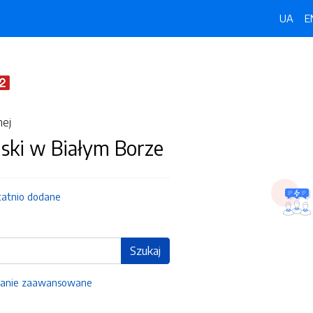
UA
E
nej
ski w Białym Borze
tatnio dodane
Szukaj
anie zaawansowane