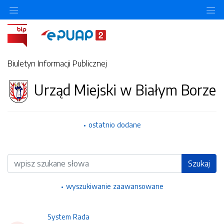
Ukryj/pokaż menu przedmiotowe
Uk
Biuletyn Informacji Publicznej
Urząd Miejski w Białym Borze
ostatnio dodane
Wyszukiwarka
Szukaj
wyszukiwanie zaawansowane
System Rada