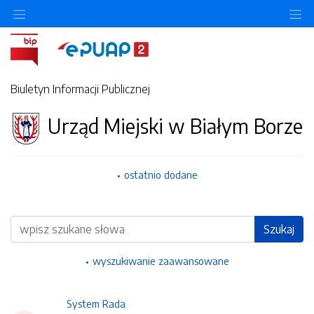
Ukryj/pokaż menu przedmiotowe
Uk
Biuletyn Informacji Publicznej
Urząd Miejski w Białym Borze
ostatnio dodane
Wyszukiwarka
Szukaj
wyszukiwanie zaawansowane
System Rada