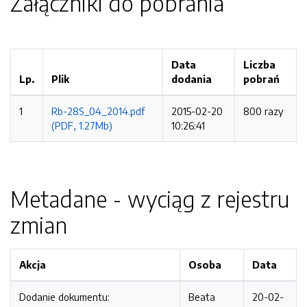
Załączniki do pobrania
Data
Liczba
Lp.
Plik
dodania
pobrań
1
Rb-28S_04_2014.pdf
2015-02-20
800 razy
(PDF, 1.27Mb)
10:26:41
Metadane - wyciąg z rejestru
zmian
Akcja
Osoba
Data
Dodanie dokumentu:
Beata
20-02-