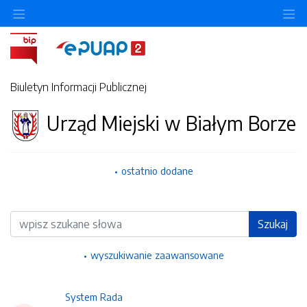
Ukryj/pokaż menu przedmiotowe
Uk
Biuletyn Informacji Publicznej
Urząd Miejski w Białym Borze
ostatnio dodane
Wyszukiwarka
Szukaj
wyszukiwanie zaawansowane
System Rada