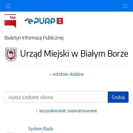
Ukryj/pokaż menu przedmiotowe
Uk
Biuletyn Informacji Publicznej
Urząd Miejski w Białym Borze
ostatnio dodane
Wyszukiwarka
Szukaj
wyszukiwanie zaawansowane
System Rada