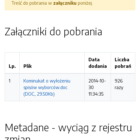
Treść do pobrania w
załączniku
poniżej.
Załączniki do pobrania
Data
Liczba
Lp.
Plik
dodania
pobrań
1
Kominukat o wyłożeniu
2014-10-
926
spisów wyborców.doc
30
razy
(DOC, 29.50Kb)
11:34:35
Metadane - wyciąg z rejestru
zmian