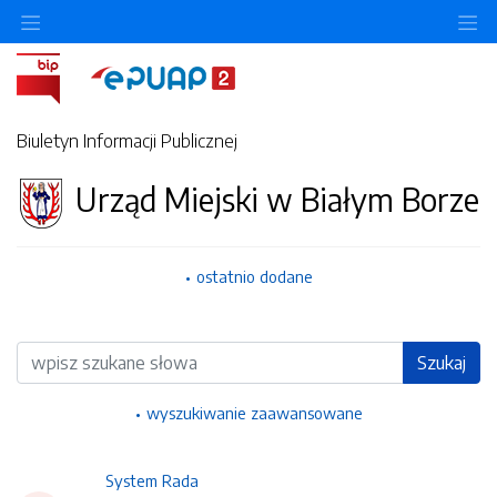
Ukryj/pokaż menu przedmiotowe
Uk
Biuletyn Informacji Publicznej
Urząd Miejski w Białym Borze
ostatnio dodane
Wyszukiwarka
Szukaj
wyszukiwanie zaawansowane
System Rada