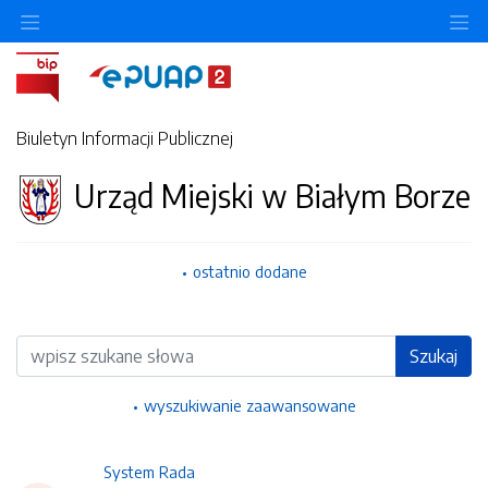
Ukryj/pokaż menu przedmiotowe
Uk
Biuletyn Informacji Publicznej
Urząd Miejski w Białym Borze
ostatnio dodane
Wyszukiwarka
Szukaj
wyszukiwanie zaawansowane
System Rada