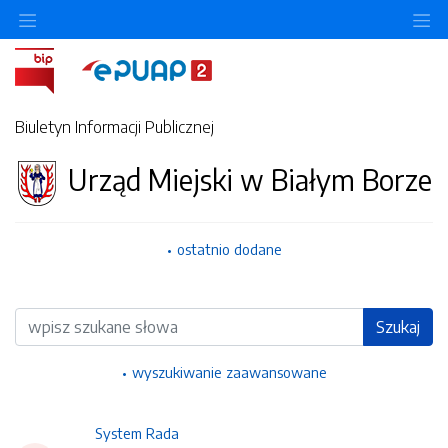
Ukryj/pokaż menu przedmiotowe
Uk
Biuletyn Informacji Publicznej
Urząd Miejski w Białym Borze
ostatnio dodane
Wyszukiwarka
Szukaj
wyszukiwanie zaawansowane
System Rada