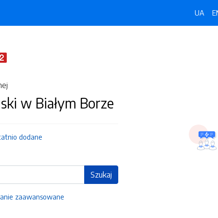
UA
E
nej
ski w Białym Borze
tatnio dodane
Szukaj
anie zaawansowane