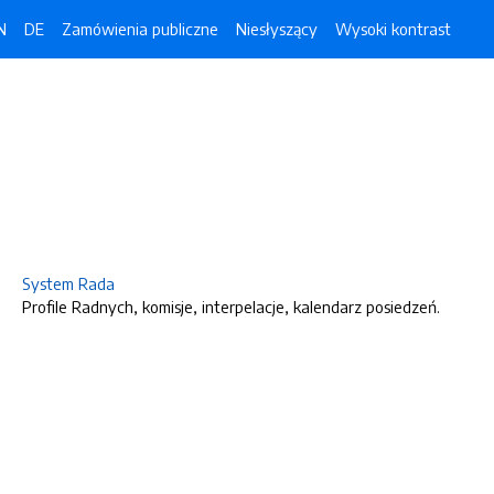
N
DE
Zamówienia publiczne
Niesłyszący
Wysoki kontrast
System Rada
Profile Radnych, komisje, interpelacje, kalendarz posiedzeń.