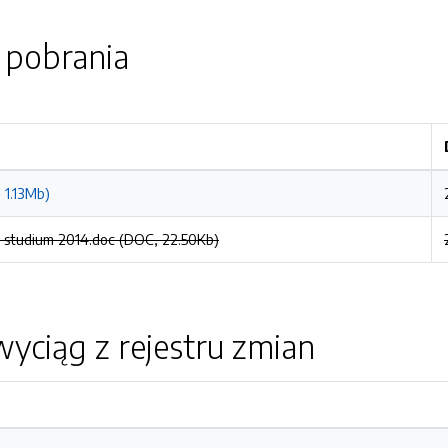
o pobrania
 1.13Mb)
tudium 2014.doc (DOC, 22.50Kb)
yciąg z rejestru zmian