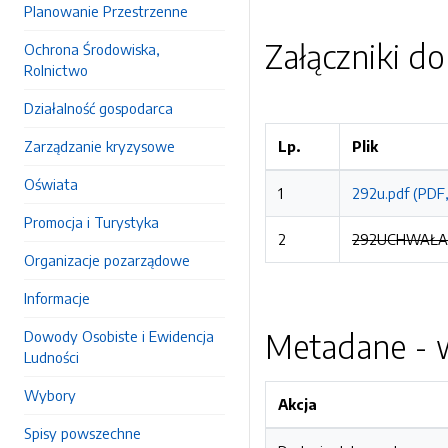
Planowanie Przestrzenne
Załączniki d
Ochrona Środowiska,
Rolnictwo
Działalność gospodarca
Zarządzanie kryzysowe
Lp.
Plik
Oświata
1
292u.pdf (PDF,
Promocja i Turystyka
2
292UCHWAŁA s
Organizacje pozarządowe
Informacje
Metadane - w
Dowody Osobiste i Ewidencja
Ludności
Wybory
Akcja
Spisy powszechne