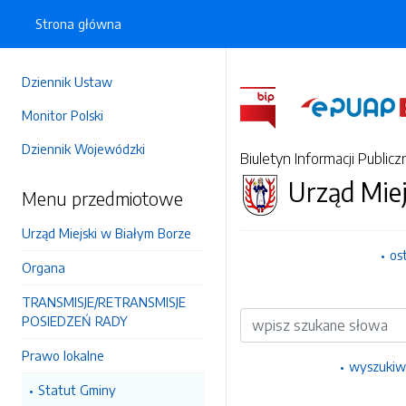
Strona główna
Dziennik Ustaw
Monitor Polski
Dziennik Wojewódzki
Biuletyn Informacji Publicz
Urząd Miej
Menu przedmiotowe
Urząd Miejski w Białym Borze
os
Organa
TRANSMISJE/RETRANSMISJE
Wyszukiwarka
POSIEDZEŃ RADY
Prawo lokalne
wyszukiw
Statut Gminy