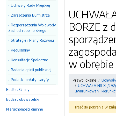
Uchwały Rady Miejskiej
UCHWAŁA 
Zarządzenia Burmistrza
BORZE z dn
Rozporządzenia Wojewody
Zachodniopomorskiego
sporządze
Strategie i Plany Rozwoju
zagospoda
Regulaminy
Konsultacje Społeczne
w obrębie 
Badania opinii publicznej
Podatki, opłaty, taryfy
Prawo lokalne
Uchwały 
UCHWAŁA NR XL/292/20
Budżet Gminy
uwarunkowań i kierunków
Budżet obywatelski
Treść do pobrania w
zał
Nieruchomości gminne