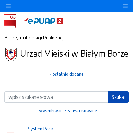
Ukryj/pokaż menu przedmiotowe
Uk
Biuletyn Informacji Publicznej
Urząd Miejski w Białym Borze
ostatnio dodane
Wyszukiwarka
Szukaj
wyszukiwanie zaawansowane
System Rada