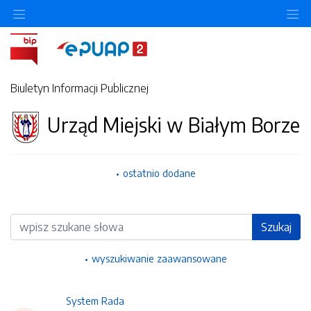
Ukryj/pokaż menu przedmiotowe
Uk
Biuletyn Informacji Publicznej
Urząd Miejski w Białym Borze
ostatnio dodane
Wyszukiwarka
Szukaj
wyszukiwanie zaawansowane
System Rada