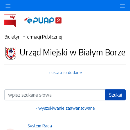
Ukryj/pokaż menu przedmiotowe
Uk
Biuletyn Informacji Publicznej
Urząd Miejski w Białym Borze
ostatnio dodane
Wyszukiwarka
Szukaj
wyszukiwanie zaawansowane
System Rada