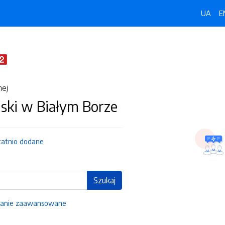
UA
E
nej
ski w Białym Borze
tatnio dodane
Szukaj
anie zaawansowane