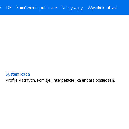
N
DE
Zamówienia publiczne
Niesłyszący
Wysoki kontrast
System Rada
Profile Radnych, komisje, interpelacje, kalendarz posiedzeń.