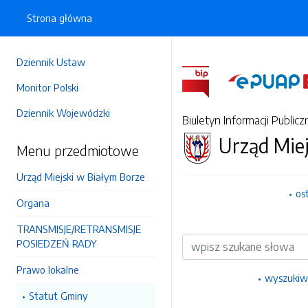
Strona główna
Dziennik Ustaw
Monitor Polski
Dziennik Wojewódzki
Biuletyn Informacji Publicz
Urząd Miej
Menu przedmiotowe
Urząd Miejski w Białym Borze
os
Organa
TRANSMISJE/RETRANSMISJE
Wyszukiwarka
POSIEDZEŃ RADY
Prawo lokalne
wyszukiw
Statut Gminy