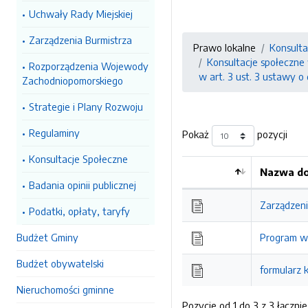
Uchwały Rady Miejskiej
Zarządzenia Burmistrza
Prawo lokalne
Konsulta
Konsultacje społeczne
Rozporządzenia Wojewody
w art. 3 ust. 3 ustawy o
Zachodniopomorskiego
Strategie i Plany Rozwoju
Regulaminy
Pokaż
pozycji
Konsultacje Społeczne
Nazwa do
Badania opinii publicznej
Kolejność
Zarządzeni
Podatki, opłaty, taryfy
Budżet Gminy
Program w
Budżet obywatelski
formularz k
Nieruchomości gminne
Pozycje od 1 do 3 z 3 łącznie