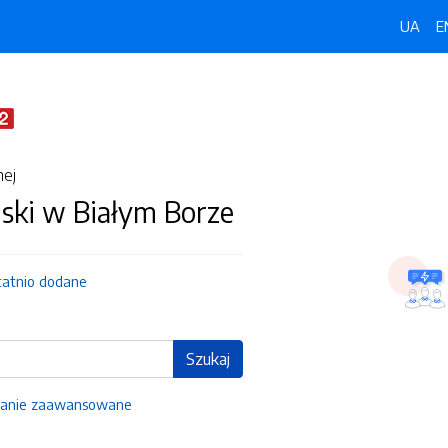
UA
E
nej
ski w Białym Borze
tatnio dodane
Szukaj
anie zaawansowane