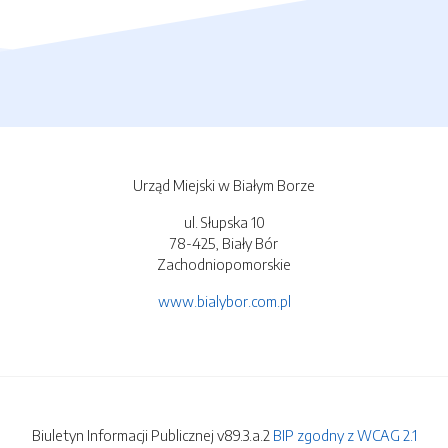
Urząd Miejski w Białym Borze
ul. Słupska 10
78-425, Biały Bór
Zachodniopomorskie
www.bialybor.com.pl
Biuletyn Informacji Publicznej v89.3.a.2
BIP zgodny z WCAG 2.1