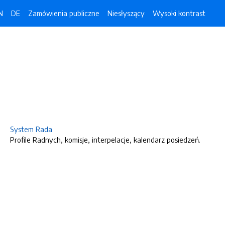
N
DE
Zamówienia publiczne
Niesłyszący
Wysoki kontrast
System Rada
Profile Radnych, komisje, interpelacje, kalendarz posiedzeń.