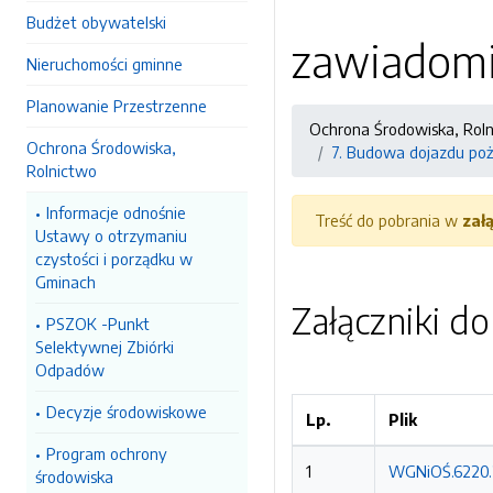
Budżet obywatelski
zawiadomi
Nieruchomości gminne
Planowanie Przestrzenne
Ochrona Środowiska, Rol
Ochrona Środowiska,
7. Budowa dojazdu poż
Rolnictwo
Informacje odnośnie
Treść do pobrania w
zał
Ustawy o otrzymaniu
czystości i porządku w
Gminach
Załączniki d
PSZOK -Punkt
Selektywnej Zbiórki
Odpadów
Decyzje środowiskowe
Lp.
Plik
Program ochrony
1
WGNiOŚ.6220.2
środowiska