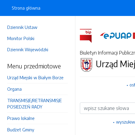
Strona główna
Dziennik Ustaw
Monitor Polski
Dziennik Wojewódzki
Biuletyn Informacji Publicz
Urząd Miej
Menu przedmiotowe
Urząd Miejski w Białym Borze
os
Organa
TRANSMISJE/RETRANSMISJE
Wyszukiwarka
POSIEDZEŃ RADY
Prawo lokalne
wyszukiw
Budżet Gminy