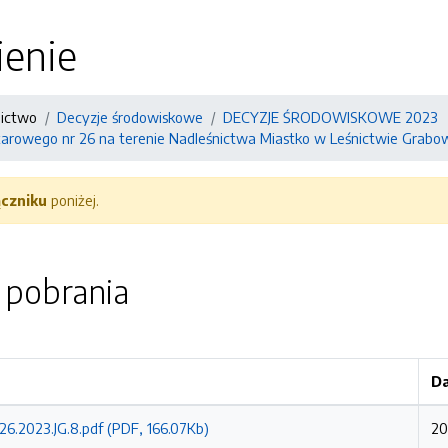
enie
nictwo
Decyzje środowiskowe
DECYZJE ŚRODOWISKOWE 2023
arowego nr 26 na terenie Nadleśnictwa Miastko w Leśnictwie Grabo
ączniku
poniżej.
o pobrania
Da
6.2023.JG.8.pdf (PDF, 166.07Kb)
20