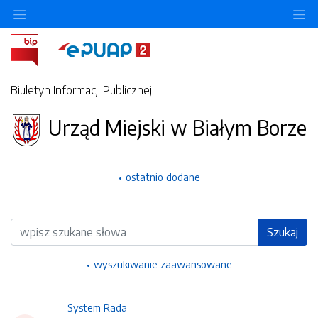
Ukryj/pokaż menu przedmiotowe
Uk
Biuletyn Informacji Publicznej
Urząd Miejski w Białym Borze
ostatnio dodane
Wyszukiwarka
Szukaj
wyszukiwanie zaawansowane
System Rada