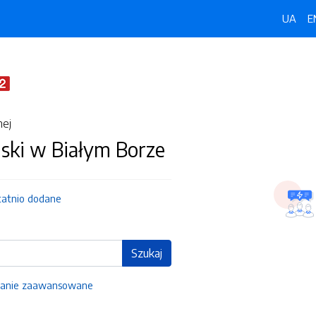
UA
E
nej
ski w Białym Borze
tatnio dodane
Szukaj
anie zaawansowane