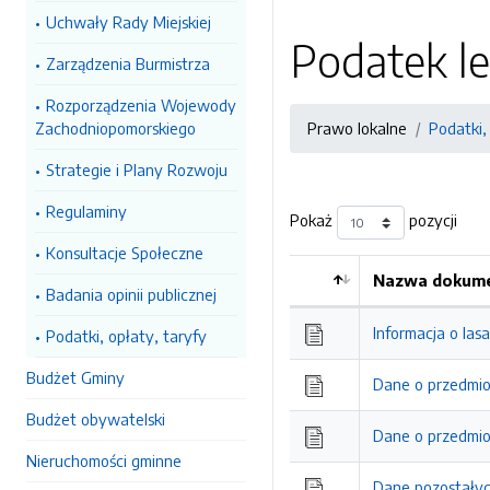
Uchwały Rady Miejskiej
Podatek l
Zarządzenia Burmistrza
Rozporządzenia Wojewody
Zachodniopomorskiego
Prawo lokalne
Podatki,
Strategie i Plany Rozwoju
Regulaminy
Pokaż
pozycji
Konsultacje Społeczne
Nazwa dokume
Badania opinii publicznej
Kolejność
Informacja o lasa
Podatki, opłaty, taryfy
Budżet Gminy
Dane o przedmio
Budżet obywatelski
Dane o przedmio
Nieruchomości gminne
Dane pozostałych