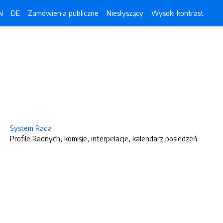
N
DE
Zamówienia publiczne
Niesłyszący
Wysoki kontrast
System Rada
Profile Radnych, komisje, interpelacje, kalendarz posiedzeń.