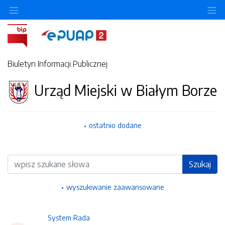
Ukryj/pokaż menu przedmiotowe
Uk
Biuletyn Informacji Publicznej
Urząd Miejski w Białym Borze
ostatnio dodane
Wyszukiwarka
Szukaj
wyszukiwanie zaawansowane
System Rada